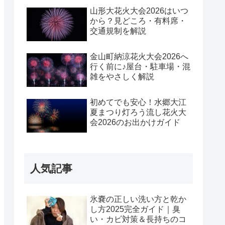
山形大花火大会2026はいつ
から？見どころ・有料席・
交通規制を解説
金山町納涼花火大会2026へ
行く前に♪屋台・駐車場・混
雑をやさしく解説
初めてでも安心！水郷大江
夏まつり灯ろう流し花火大
会2026のお出かけガイド
人気記事
氷嚢の正しい洗い方と乾か
し方2025完全ガイド｜臭
い・カビ対策＆長持ちのコ