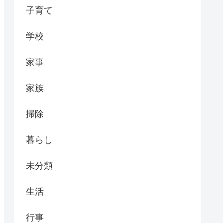
子育て
学校
家事
家族
掃除
暮らし
未分類
生活
行事