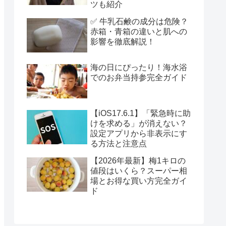
ツも紹介
✅ 牛乳石鹸の成分は危険？
赤箱・青箱の違いと肌への
影響を徹底解説！
海の日にぴったり！海水浴
でのお弁当持参完全ガイド
【iOS17.6.1】「緊急時に助
けを求める」が消えない？
設定アプリから非表示にす
る方法と注意点
【2026年最新】梅1キロの
値段はいくら？スーパー相
場とお得な買い方完全ガイ
ド