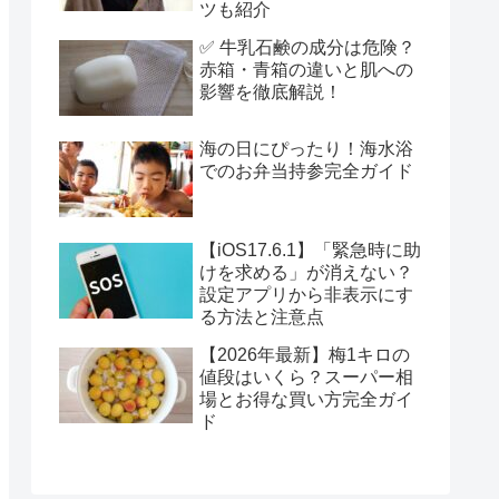
ツも紹介
✅ 牛乳石鹸の成分は危険？
赤箱・青箱の違いと肌への
影響を徹底解説！
海の日にぴったり！海水浴
でのお弁当持参完全ガイド
【iOS17.6.1】「緊急時に助
けを求める」が消えない？
設定アプリから非表示にす
る方法と注意点
【2026年最新】梅1キロの
値段はいくら？スーパー相
場とお得な買い方完全ガイ
ド