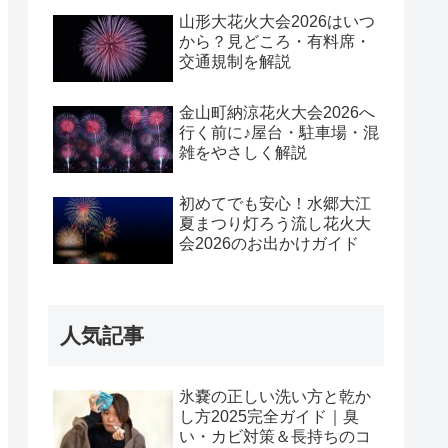
山形大花火大会2026はいつ
から？見どころ・有料席・
交通規制を解説
金山町納涼花火大会2026へ
行く前に♪屋台・駐車場・混
雑をやさしく解説
初めてでも安心！水郷大江
夏まつり灯ろう流し花火大
会2026のお出かけガイド
人気記事
氷嚢の正しい洗い方と乾か
し方2025完全ガイド｜臭
い・カビ対策＆長持ちのコ