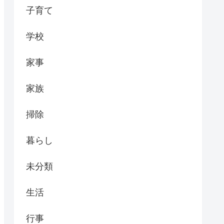
子育て
学校
家事
家族
掃除
暮らし
未分類
生活
行事