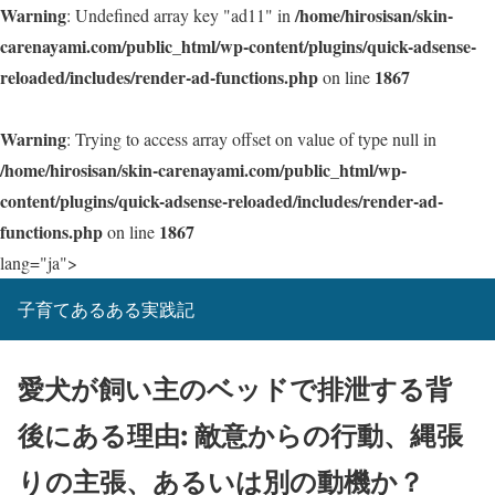
Warning
/home/hirosisan/skin-
: Undefined array key "ad11" in
carenayami.com/public_html/wp-content/plugins/quick-adsense-
reloaded/includes/render-ad-functions.php
1867
on line
Warning
: Trying to access array offset on value of type null in
/home/hirosisan/skin-carenayami.com/public_html/wp-
content/plugins/quick-adsense-reloaded/includes/render-ad-
functions.php
1867
on line
lang="ja">
子育てあるある実践記
愛犬が飼い主のベッドで排泄する背
後にある理由: 敵意からの行動、縄張
りの主張、あるいは別の動機か？