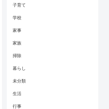
子育て
学校
家事
家族
掃除
暮らし
未分類
生活
行事