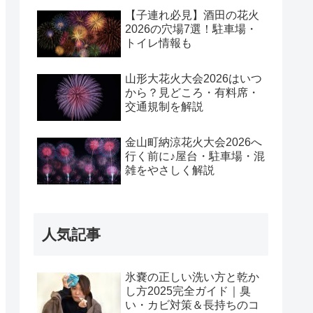
【子連れ必見】酒田の花火
2026の穴場7選！駐車場・
トイレ情報も
山形大花火大会2026はいつ
から？見どころ・有料席・
交通規制を解説
金山町納涼花火大会2026へ
行く前に♪屋台・駐車場・混
雑をやさしく解説
人気記事
氷嚢の正しい洗い方と乾か
し方2025完全ガイド｜臭
い・カビ対策＆長持ちのコ