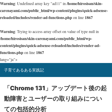
Warning
/home/hirosisan/skin-
: Undefined array key "ad11" in
carenayami.com/public_html/wp-content/plugins/quick-adsense-
reloaded/includes/render-ad-functions.php
1867
on line
Warning
: Trying to access array offset on value of type null in
/home/hirosisan/skin-carenayami.com/public_html/wp-
content/plugins/quick-adsense-reloaded/includes/render-ad-
functions.php
1867
on line
lang="ja">
子育てあるある実践記
「Chrome 131」アップデート後の起
動障害とユーザーの取り組みについ
ての包括的分析