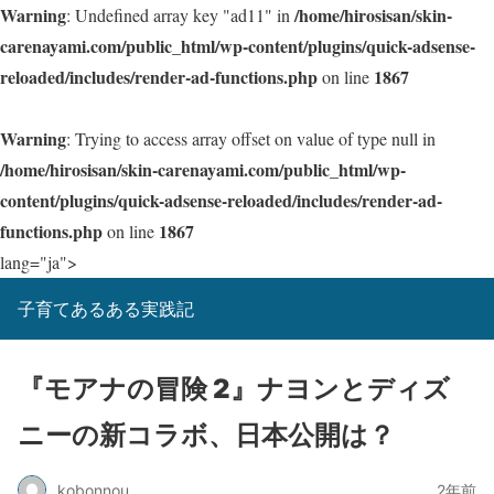
Warning
/home/hirosisan/skin-
: Undefined array key "ad11" in
carenayami.com/public_html/wp-content/plugins/quick-adsense-
reloaded/includes/render-ad-functions.php
1867
on line
Warning
: Trying to access array offset on value of type null in
/home/hirosisan/skin-carenayami.com/public_html/wp-
content/plugins/quick-adsense-reloaded/includes/render-ad-
functions.php
1867
on line
lang="ja">
子育てあるある実践記
『モアナの冒険 2』ナヨンとディズ
ニーの新コラボ、日本公開は？
kobonnou
2年前