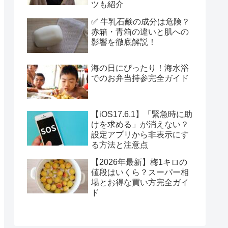
ツも紹介
✅ 牛乳石鹸の成分は危険？
赤箱・青箱の違いと肌への
影響を徹底解説！
海の日にぴったり！海水浴
でのお弁当持参完全ガイド
【iOS17.6.1】「緊急時に助
けを求める」が消えない？
設定アプリから非表示にす
る方法と注意点
【2026年最新】梅1キロの
値段はいくら？スーパー相
場とお得な買い方完全ガイ
ド