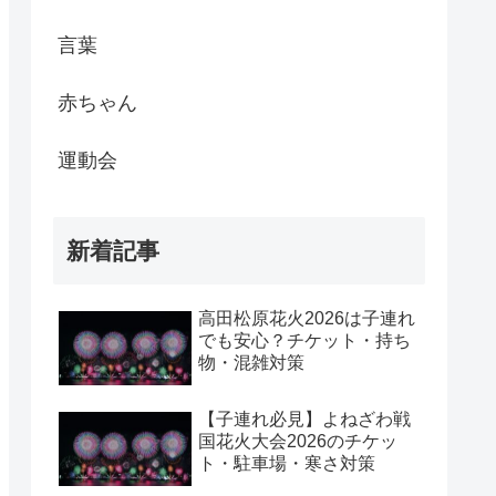
言葉
赤ちゃん
運動会
新着記事
高田松原花火2026は子連れ
でも安心？チケット・持ち
物・混雑対策
【子連れ必見】よねざわ戦
国花火大会2026のチケッ
ト・駐車場・寒さ対策