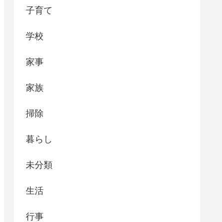
子育て
学校
家事
家族
掃除
暮らし
未分類
生活
行事