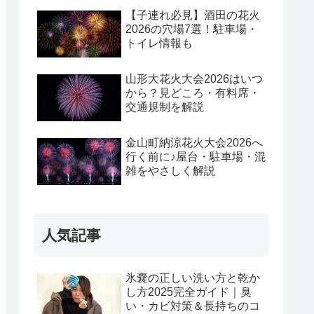
【子連れ必見】酒田の花火
2026の穴場7選！駐車場・
トイレ情報も
山形大花火大会2026はいつ
から？見どころ・有料席・
交通規制を解説
金山町納涼花火大会2026へ
行く前に♪屋台・駐車場・混
雑をやさしく解説
人気記事
氷嚢の正しい洗い方と乾か
し方2025完全ガイド｜臭
い・カビ対策＆長持ちのコ