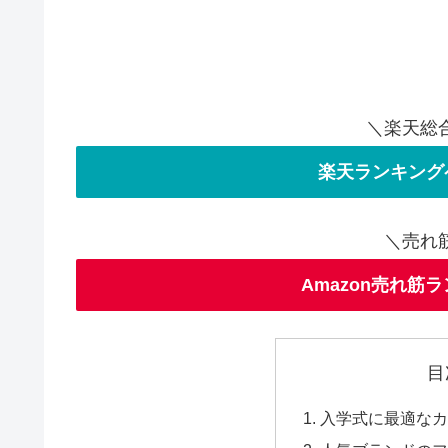
＼楽天総
楽天ランキング
＼売れ
Amazon売れ筋
目
入学式に最適な