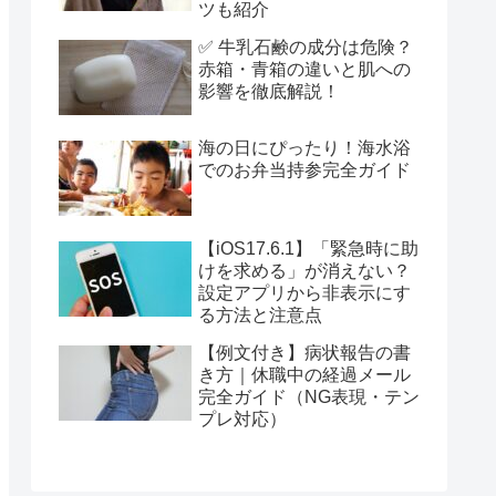
ツも紹介
✅ 牛乳石鹸の成分は危険？
赤箱・青箱の違いと肌への
影響を徹底解説！
海の日にぴったり！海水浴
でのお弁当持参完全ガイド
【iOS17.6.1】「緊急時に助
けを求める」が消えない？
設定アプリから非表示にす
る方法と注意点
【例文付き】病状報告の書
き方｜休職中の経過メール
完全ガイド（NG表現・テン
プレ対応）