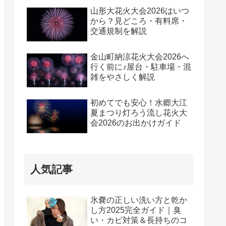
山形大花火大会2026はいつ
から？見どころ・有料席・
交通規制を解説
金山町納涼花火大会2026へ
行く前に♪屋台・駐車場・混
雑をやさしく解説
初めてでも安心！水郷大江
夏まつり灯ろう流し花火大
会2026のお出かけガイド
人気記事
氷嚢の正しい洗い方と乾か
し方2025完全ガイド｜臭
い・カビ対策＆長持ちのコ