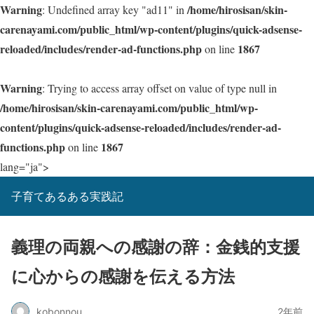
Warning
/home/hirosisan/skin-
: Undefined array key "ad11" in
carenayami.com/public_html/wp-content/plugins/quick-adsense-
reloaded/includes/render-ad-functions.php
1867
on line
Warning
: Trying to access array offset on value of type null in
/home/hirosisan/skin-carenayami.com/public_html/wp-
content/plugins/quick-adsense-reloaded/includes/render-ad-
functions.php
1867
on line
lang="ja">
子育てあるある実践記
義理の両親への感謝の辞：金銭的支援
に心からの感謝を伝える方法
kobonnou
2年前