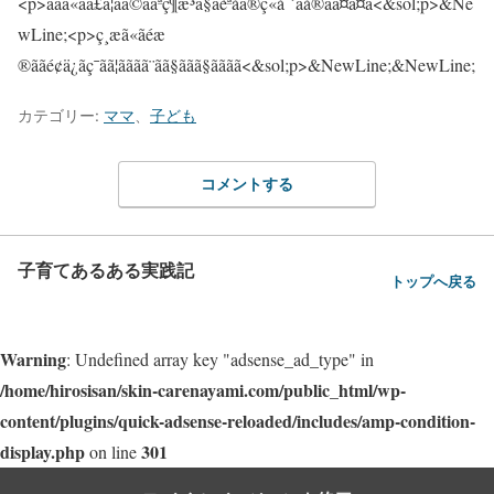
カテゴリー:
ママ
、
子ども
コメントする
子育てあるある実践記
トップへ戻る
Warning
: Undefined array key "adsense_ad_type" in
/home/hirosisan/skin-carenayami.com/public_html/wp-
content/plugins/quick-adsense-reloaded/includes/amp-condition-
display.php
301
on line