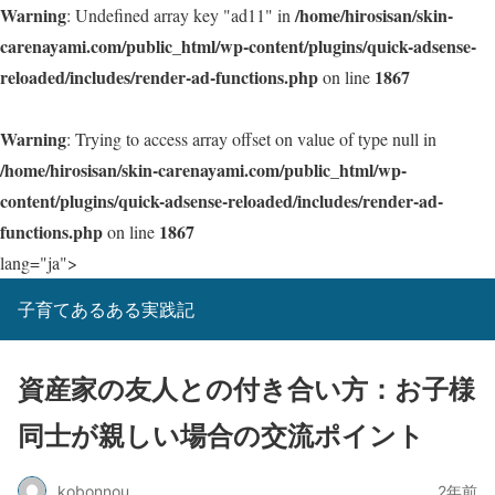
Warning
/home/hirosisan/skin-
: Undefined array key "ad11" in
carenayami.com/public_html/wp-content/plugins/quick-adsense-
reloaded/includes/render-ad-functions.php
1867
on line
Warning
: Trying to access array offset on value of type null in
/home/hirosisan/skin-carenayami.com/public_html/wp-
content/plugins/quick-adsense-reloaded/includes/render-ad-
functions.php
1867
on line
lang="ja">
子育てあるある実践記
資産家の友人との付き合い方：お子様
同士が親しい場合の交流ポイント
kobonnou
2年前