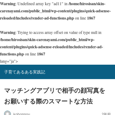
Warning
/home/hirosisan/skin-
: Undefined array key "ad11" in
carenayami.com/public_html/wp-content/plugins/quick-adsense-
reloaded/includes/render-ad-functions.php
1867
on line
Warning
: Trying to access array offset on value of type null in
/home/hirosisan/skin-carenayami.com/public_html/wp-
content/plugins/quick-adsense-reloaded/includes/render-ad-
functions.php
1867
on line
lang="ja">
子育てあるある実践記
マッチングアプリで相手の顔写真を
お願いする際のスマートな方法
kobonnou
2年前