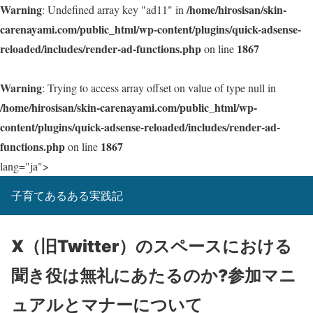
Warning
/home/hirosisan/skin-
: Undefined array key "ad11" in
carenayami.com/public_html/wp-content/plugins/quick-adsense-
reloaded/includes/render-ad-functions.php
1867
on line
Warning
: Trying to access array offset on value of type null in
/home/hirosisan/skin-carenayami.com/public_html/wp-
content/plugins/quick-adsense-reloaded/includes/render-ad-
functions.php
1867
on line
lang="ja">
子育てあるある実践記
X（旧Twitter）のスペースにおける
聞き役は無礼にあたるのか?参加マニ
ュアルとマナーについて