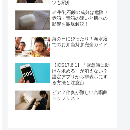
ツも紹介
✅ 牛乳石鹸の成分は危険？
赤箱・青箱の違いと肌への
影響を徹底解説！
海の日にぴったり！海水浴
でのお弁当持参完全ガイド
【iOS17.6.1】「緊急時に助
けを求める」が消えない？
設定アプリから非表示にす
る方法と注意点
ピアノ伴奏が難しい合唱曲
トップリスト