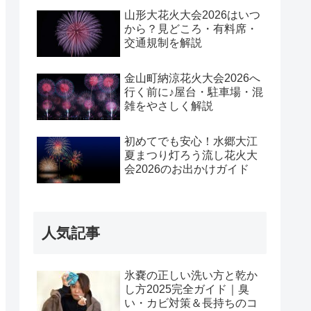
山形大花火大会2026はいつ
から？見どころ・有料席・
交通規制を解説
金山町納涼花火大会2026へ
行く前に♪屋台・駐車場・混
雑をやさしく解説
初めてでも安心！水郷大江
夏まつり灯ろう流し花火大
会2026のお出かけガイド
人気記事
氷嚢の正しい洗い方と乾か
し方2025完全ガイド｜臭
い・カビ対策＆長持ちのコ