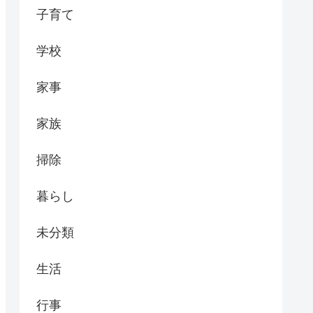
子育て
学校
家事
家族
掃除
暮らし
未分類
生活
行事