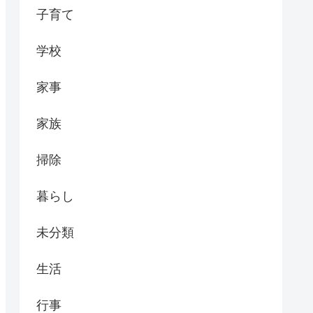
子育て
学校
家事
家族
掃除
暮らし
未分類
生活
行事