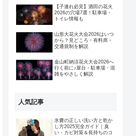
【子連れ必見】酒田の花火
2026の穴場7選！駐車場・
トイレ情報も
山形大花火大会2026はいつ
から？見どころ・有料席・
交通規制を解説
金山町納涼花火大会2026へ
行く前に♪屋台・駐車場・混
雑をやさしく解説
人気記事
氷嚢の正しい洗い方と乾か
し方2025完全ガイド｜臭
い・カビ対策＆長持ちのコ