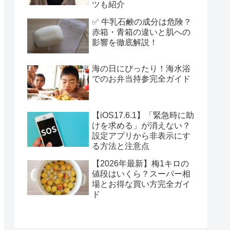
ツも紹介
✅ 牛乳石鹸の成分は危険？
赤箱・青箱の違いと肌への
影響を徹底解説！
海の日にぴったり！海水浴
でのお弁当持参完全ガイド
【iOS17.6.1】「緊急時に助
けを求める」が消えない？
設定アプリから非表示にす
る方法と注意点
【2026年最新】梅1キロの
値段はいくら？スーパー相
場とお得な買い方完全ガイ
ド