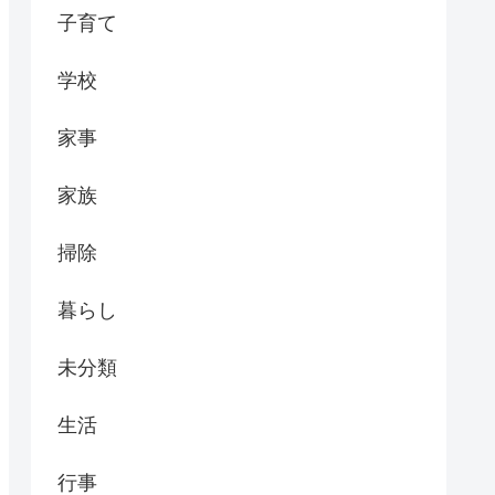
子育て
学校
家事
家族
掃除
暮らし
未分類
生活
行事