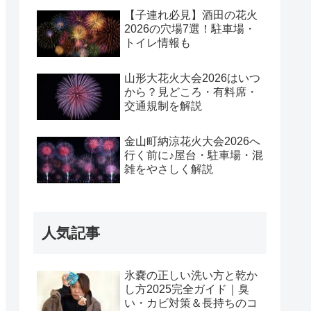
【子連れ必見】酒田の花火
2026の穴場7選！駐車場・
トイレ情報も
山形大花火大会2026はいつ
から？見どころ・有料席・
交通規制を解説
金山町納涼花火大会2026へ
行く前に♪屋台・駐車場・混
雑をやさしく解説
人気記事
氷嚢の正しい洗い方と乾か
し方2025完全ガイド｜臭
い・カビ対策＆長持ちのコ