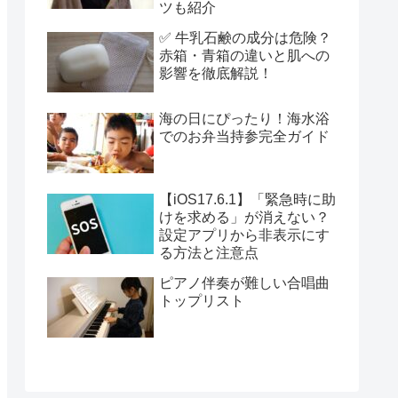
ツも紹介
✅ 牛乳石鹸の成分は危険？
赤箱・青箱の違いと肌への
影響を徹底解説！
海の日にぴったり！海水浴
でのお弁当持参完全ガイド
【iOS17.6.1】「緊急時に助
けを求める」が消えない？
設定アプリから非表示にす
る方法と注意点
ピアノ伴奏が難しい合唱曲
トップリスト