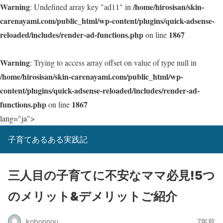
Warning
/home/hirosisan/skin-
: Undefined array key "ad11" in
carenayami.com/public_html/wp-content/plugins/quick-adsense-
reloaded/includes/render-ad-functions.php
1867
on line
Warning
: Trying to access array offset on value of type null in
/home/hirosisan/skin-carenayami.com/public_html/wp-
content/plugins/quick-adsense-reloaded/includes/render-ad-
functions.php
1867
on line
lang="ja">
子育てあるある実践記
三人目の子育てに不安なママ必見!5つ
のメリット&デメリットご紹介
kobonnou
7年前