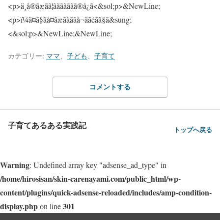
カテゴリー:
ママ
、
子ども
、
子育て
コメントする
子育てあるある実践記
トップへ戻る
Warning
: Undefined array key "adsense_ad_type" in
/home/hirosisan/skin-carenayami.com/public_html/wp-
content/plugins/quick-adsense-reloaded/includes/amp-condition-
display.php
301
on line