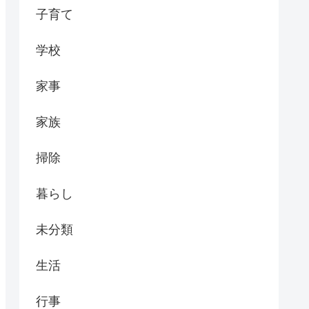
子育て
学校
家事
家族
掃除
暮らし
未分類
生活
行事