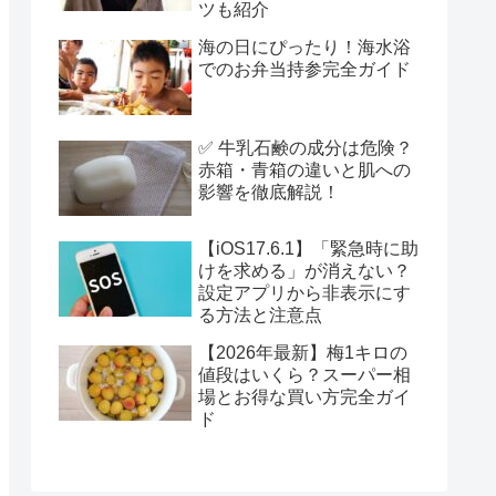
ツも紹介
海の日にぴったり！海水浴
でのお弁当持参完全ガイド
✅ 牛乳石鹸の成分は危険？
赤箱・青箱の違いと肌への
影響を徹底解説！
【iOS17.6.1】「緊急時に助
けを求める」が消えない？
設定アプリから非表示にす
る方法と注意点
【2026年最新】梅1キロの
値段はいくら？スーパー相
場とお得な買い方完全ガイ
ド