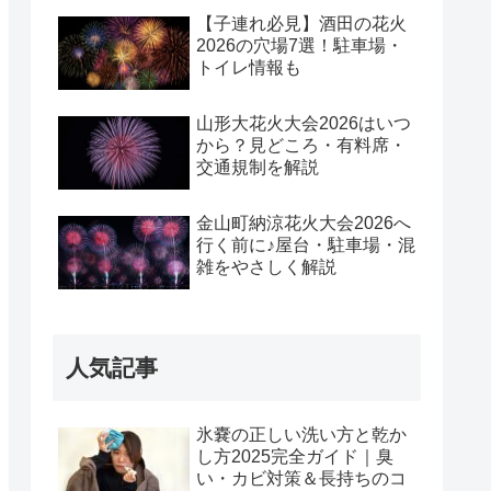
【子連れ必見】酒田の花火
2026の穴場7選！駐車場・
トイレ情報も
山形大花火大会2026はいつ
から？見どころ・有料席・
交通規制を解説
金山町納涼花火大会2026へ
行く前に♪屋台・駐車場・混
雑をやさしく解説
人気記事
氷嚢の正しい洗い方と乾か
し方2025完全ガイド｜臭
い・カビ対策＆長持ちのコ