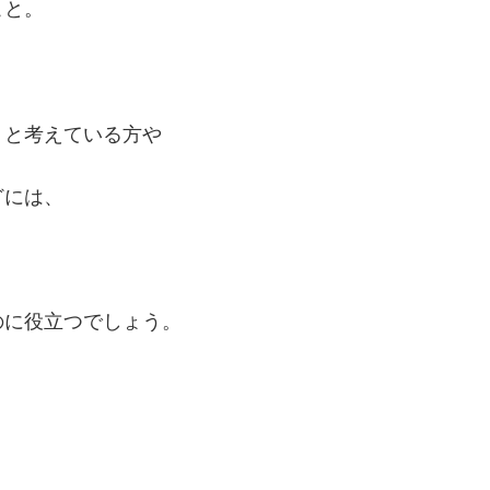
こと。
うと考えている方や
どには、
のに役立つでしょう。