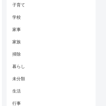
子育て
学校
家事
家族
掃除
暮らし
未分類
生活
行事