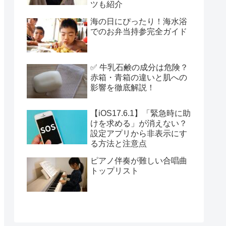
ツも紹介
海の日にぴったり！海水浴
でのお弁当持参完全ガイド
✅ 牛乳石鹸の成分は危険？
赤箱・青箱の違いと肌への
影響を徹底解説！
【iOS17.6.1】「緊急時に助
けを求める」が消えない？
設定アプリから非表示にす
る方法と注意点
ピアノ伴奏が難しい合唱曲
トップリスト