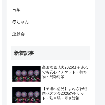
言葉
赤ちゃん
運動会
新着記事
高田松原花火2026は子連れ
でも安心？チケット・持ち
物・混雑対策
【子連れ必見】よねざわ戦
国花火大会2026のチケッ
ト・駐車場・寒さ対策